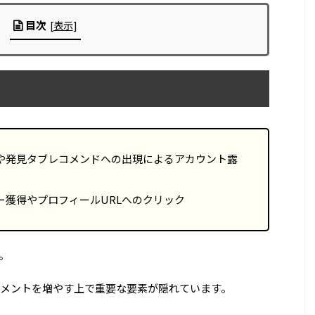
目次
[
表示
]
や発見タブレコメンドへの出現によるアカウント露
ー獲得やプロフィールURLへのクリック
。
メントを増やす上で重要な要素が隠れています。