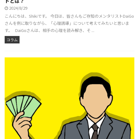
トとは？
2024/8/29
こんにちは、Shikiです。 今日は、皆さんもご存知のメンタリストDaiGo
さんを例に取りながら、「心理誘導」について考えてみたいと思いま
す。 DaiGoさんは、相手の心理を読み解き、そ ...
コラム